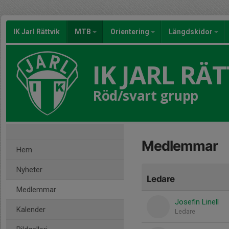
IK Jarl Rättvik
MTB
Orientering
Längdskidor
IK JARL RÄT
Röd/svart grupp
Medlemmar
Hem
Nyheter
Ledare
Medlemmar
Josefin Linell
Kalender
Ledare