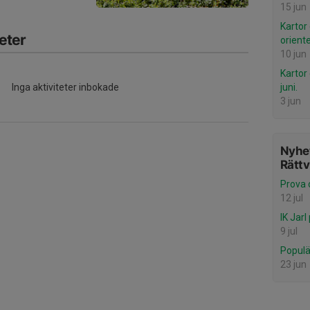
15 jun
Kartor
eter
oriente
10 jun
Kartor
Inga aktiviteter inbokade
juni.
3 jun
Nyhet
Rättv
Prova o
12 jul
IK Jarl
9 jul
Populä
23 jun