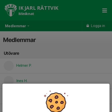
IK JARL RÄTTVIK
Miniknat
Logga in
Medlemmar
Medlemmar
Utövare
Helmer P.
Ines H.
Lovisa H.
Michelle B.