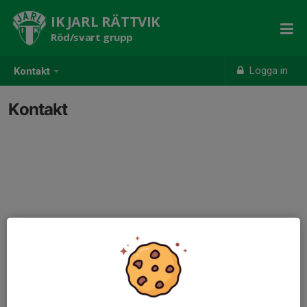
IK JARL RÄTTVIK
Röd/svart grupp
Logga in
Kontakt
Kontakt