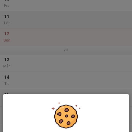
Fre
11
Lör
12
Sön
v.3
13
Mån
14
Tis
15
Ons
16
Tor
17