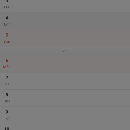
3
Fre
4
Lör
5
Sön
v.2
6
Mån
7
Tis
8
Ons
9
Tor
10