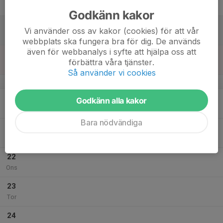
Fre
Godkänn kakor
18
Vi använder oss av kakor (cookies) för att vår
Lör
webbplats ska fungera bra för dig. De används
även för webbanalys i syfte att hjälpa oss att
19
förbättra våra tjänster.
Sön
Så använder vi cookies
v.4
20
Godkänn alla kakor
Mån
Bara nödvändiga
21
Tis
22
Ons
23
Tor
24