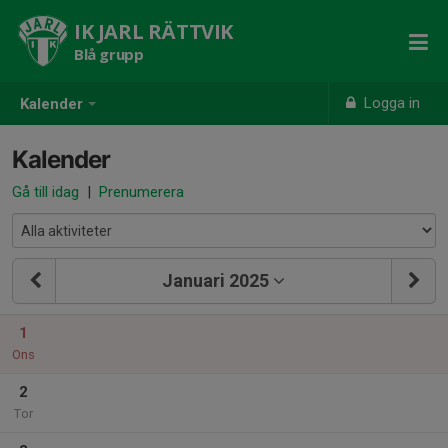
IK JARL RÄTTVIK
Blå grupp
Logga in
Kalender
Kalender
Gå till idag
|
Prenumerera
Januari 2025
1
Ons
2
Tor