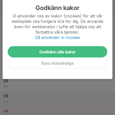
Sön
Godkänn kakor
v.34
Vi använder oss av kakor (cookies) för att vår
18
webbplats ska fungera bra för dig. De används
Mån
även för webbanalys i syfte att hjälpa oss att
förbättra våra tjänster.
19
Så använder vi cookies
Tis
20
Godkänn alla kakor
Ons
Bara nödvändiga
21
18:00
MTB-träning
19:15
Tor
Jarlstugan
22
Fre
23
Lör
24