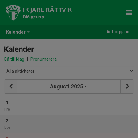
IK JARL RÄTTVIK
Blå grupp
Logga in
Kalender
Kalender
Gå till idag
|
Prenumerera
Augusti 2025
1
Fre
2
Lör