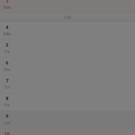
3
Sön
v.32
4
Mån
5
Tis
6
Ons
7
Tor
8
Fre
9
Lör
10