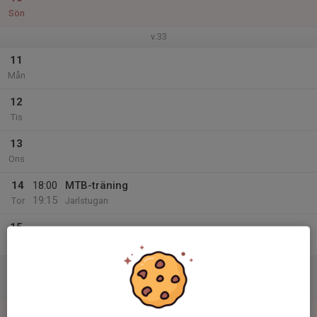
Sön
v.33
11
Mån
12
Tis
13
Ons
14
18:00
MTB-träning
19:15
Tor
Jarlstugan
15
Fre
16
Lör
17