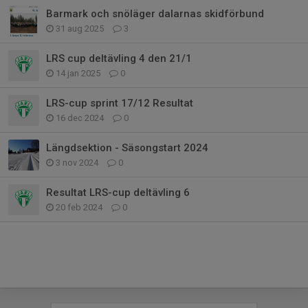
Barmark och snöläger dalarnas skidförbund
31 aug 2025
3
LRS cup deltävling 4 den 21/1
14 jan 2025
0
LRS-cup sprint 17/12 Resultat
16 dec 2024
0
Längdsektion - Säsongstart 2024
3 nov 2024
0
Resultat LRS-cup deltävling 6
20 feb 2024
0