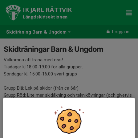
IK JARL RÄTTVIK
Längdskidsektionen
Logga in
Skidträning Barn & Ungdom
Skidträningar Barn & Ungdom
Välkomna att träna med oss!
Tisdagar kl.18.00-19.00 för alla grupper.
Söndagar kl. 15.00-16.00 svart grupp
Grupp Blå: Lek på skidor (från ca 6år)
Grupp Röd: Lite mer skidåkning och teknikövningar (och givetvis
lek)
Grupp Svart: Skidteknik och kondition i fokus
Åldersfördelningen i gruppen är mycket generell, förändringar
kan ske efter hand utifrån antalet deltagare och ledare.
Vid frågor ring 070-200 80 43 (Henning)