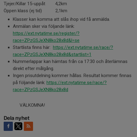
Tjejer/Killar 15-uppåt 4,2km
Öppen klass (ej tid) 2,1km
Klasser kan komma att slås ihop vid få anmälda.
Anmälan sker via följande länk:
https://ext.nytatime.se/register/?
race=ZPzGSJeXN8ko28x8d&l=se
Startlista finns här:
https://ext.nytatime.se/race/?
race=ZPzGSJeXN8ko28x8d&startlist=1
Nummerlappar kan hämtas från ca 17:30 och återlämnas
direkt efter målgång.
Ingen prisutdelning kommer hållas. Resultat kommer finnas
på följande länk:
https://ext.nytatime.se/race/?
race=ZPzGSJeXN8ko28x8d
VÄLKOMNA!
Dela nyhet