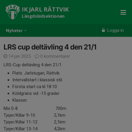
IK JARL RÄTTVIK
Längdskidsektionen
Logga in
Nyheter
LRS cup deltävling 4 den 21/1
14 jan 2025
0 kommentarer
LRS-Cup deltävling 4 den 21/1
Plats: Jarlstugan, Rättvik
Intervallstart i klassisk stil.
Första start ca kl 18:10
Köldgräns vid -15 grader
Klasser:
Mix 0-8 700m
Tjejer/Killar 9-10 2,1km
Tjejer/Killar 11-12 2,1km
Tjejer/Killar 13-14 4,2km