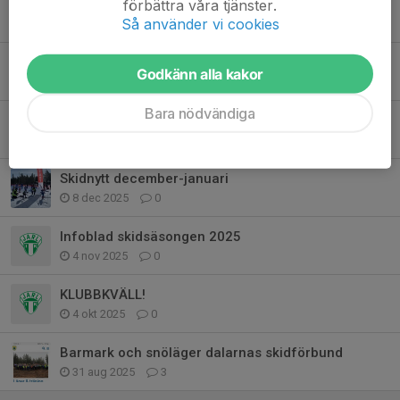
förbättra våra tjänster.
Sparbanksskidan - info
Så använder vi cookies
22 jan, 21:34
1
Terminsstart skidträning för vuxna
Godkänn alla kakor
18 jan, 19:08
1
Bara nödvändiga
LRS-cup 20 jan
14 jan, 15:45
0
Skidnytt december-januari
8 dec 2025
0
Infoblad skidsäsongen 2025
4 nov 2025
0
KLUBBKVÄLL!
4 okt 2025
0
Barmark och snöläger dalarnas skidförbund
31 aug 2025
3