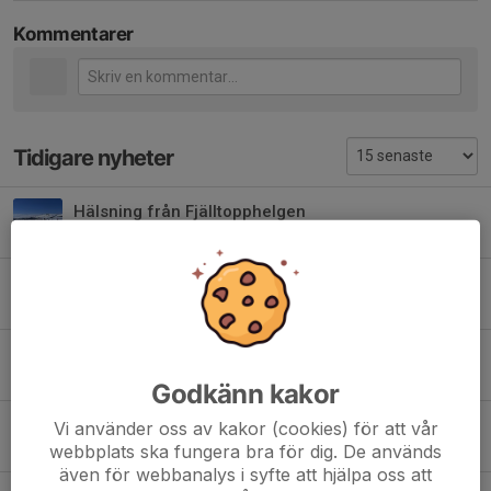
Kommentarer
Tidigare nyheter
Hälsning från Fjälltopphelgen
19 apr, 21:30
1
KJSA summer camp Falun 4-7 juli
1 mar, 12:42
0
Tävlingsläger Bruksvallarna 17-19 April
25 feb, 20:14
5
Godkänn kakor
Skidnytt februari - april
Vi använder oss av kakor (cookies) för att vår
webbplats ska fungera bra för dig. De används
8 feb, 21:01
0
även för webbanalys i syfte att hjälpa oss att