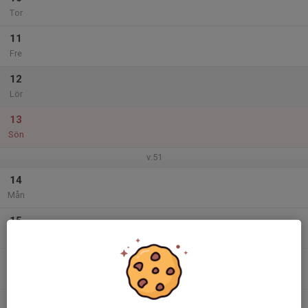
Tor
11
Fre
12
Lör
13
Sön
v.51
14
Mån
15
Tis
16
Ons
17