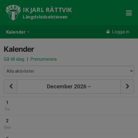
IK JARL RÄTTVIK
Längdskidsektionen
Logga in
Kalender
Kalender
Gå till idag
|
Prenumerera
December 2026
1
Tis
2
Ons