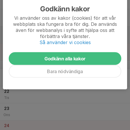
Tor
Godkänn kakor
18
Vi använder oss av kakor (cookies) för att vår
Fre
webbplats ska fungera bra för dig. De används
även för webbanalys i syfte att hjälpa oss att
19
förbättra våra tjänster.
Lör
Så använder vi cookies
20
Sön
Godkänn alla kakor
v.52
Bara nödvändiga
21
Mån
22
Tis
23
Ons
24