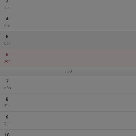
3
Tor
4
Fre
5
Lör
6
Sön
v.50
7
Mån
8
Tis
9
Ons
10