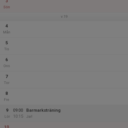
3
Sön
v.19
4
Mån
5
Tis
6
Ons
7
Tor
8
Fre
9
09:00
Barmarksträning
10:15
Lör
Jarl
10