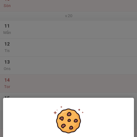
Sön
v.20
11
Mån
12
Tis
13
Ons
14
Tor
15
Fre
16
09:00
Barmarksträning
10:15
Lör
Jarl
17