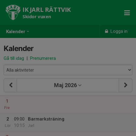
IK JARL RÄTTVIK
Skidor vuxen
Logga in
Kalender
Kalender
Gå till idag
|
Prenumerera
Maj 2026
1
Fre
2
09:00
Barmarksträning
10:15
Lör
Jarl