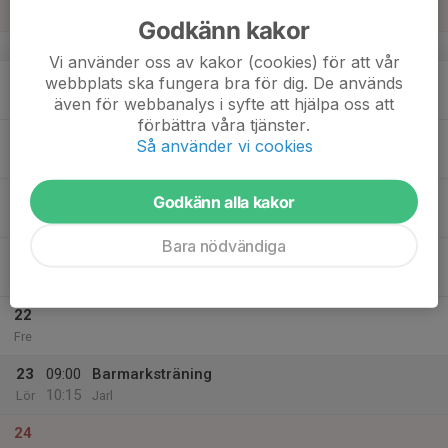
Sön
Godkänn kakor
v.21
Vi använder oss av kakor (cookies) för att vår
18
webbplats ska fungera bra för dig. De används
Mån
även för webbanalys i syfte att hjälpa oss att
förbättra våra tjänster.
19
Så använder vi cookies
Tis
20
Godkänn alla kakor
Ons
Bara nödvändiga
21
Tor
22
Fre
23
09:00
Barmarksträning
10:15
Lör
Jarl
24