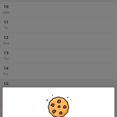
10
Mån
11
Tis
12
Ons
13
Tor
14
Fre
15
Lör
16
Sön
v.34