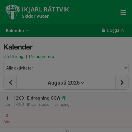
IK JARL RÄTTVIK
Skidor vuxen
Logga in
Kalender
Kalender
Gå till idag
|
Prenumerera
Augusti 2026
1
12:00
Eldragning CCW
14:00
Lör
IK Jarl Stadion - camping
2
Sön
v.32