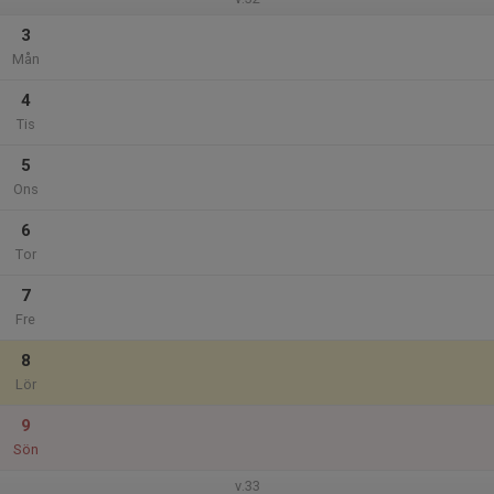
3
Mån
4
Tis
5
Ons
6
Tor
7
Fre
8
Lör
9
Sön
v.33