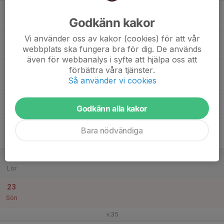
17
Godkänn kakor
Mån
Vi använder oss av kakor (cookies) för att vår
18
webbplats ska fungera bra för dig. De används
Tis
även för webbanalys i syfte att hjälpa oss att
19
förbättra våra tjänster.
Så använder vi cookies
Ons
20
Godkänn alla kakor
Tor
21
Bara nödvändiga
Fre
22
Lör
23
Sön
v.35