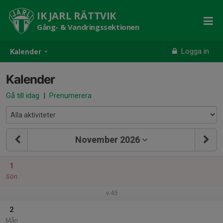
IK JARL RÄTTVIK
Gång- & Vandringssektionen
Logga in
Kalender
Kalender
Gå till idag
|
Prenumerera
November 2026
1
Sön
v.45
2
Mån