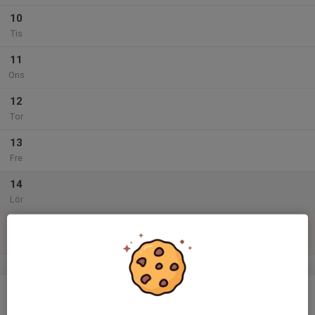
10
Tis
11
Ons
12
Tor
13
Fre
14
Lör
15
Sön
v.47
16
Mån