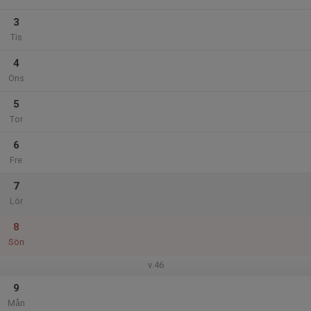
3
Tis
4
Ons
5
Tor
6
Fre
7
Lör
8
Sön
v.46
9
Mån