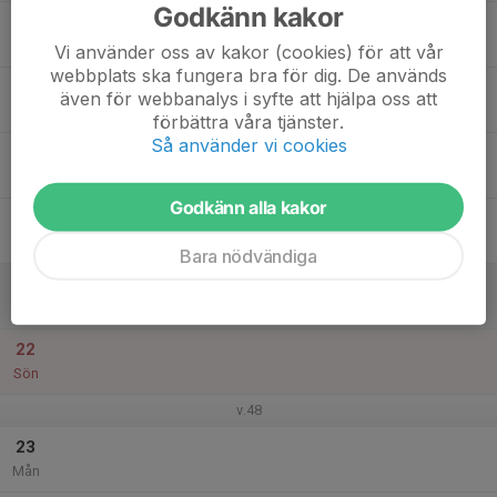
Godkänn kakor
17
Tis
Vi använder oss av kakor (cookies) för att vår
webbplats ska fungera bra för dig. De används
18
även för webbanalys i syfte att hjälpa oss att
Ons
förbättra våra tjänster.
Så använder vi cookies
19
Tor
Godkänn alla kakor
20
Fre
Bara nödvändiga
21
Lör
22
Sön
v.48
23
Mån