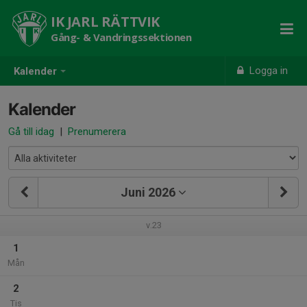
IK JARL RÄTTVIK
Gång- & Vandringssektionen
Logga in
Kalender
Kalender
Gå till idag
|
Prenumerera
Juni 2026
v.23
1
Mån
2
Tis