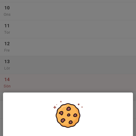
10
Ons
11
Tor
12
Fre
13
Lör
14
Sön
v.25
15
Mån
16
Tis