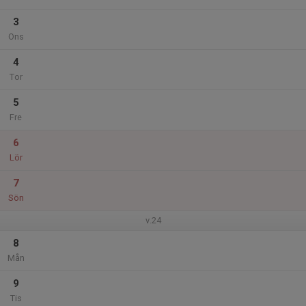
3
Ons
4
Tor
5
Fre
6
Lör
7
Sön
v.24
8
Mån
9
Tis