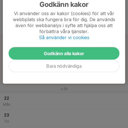
Godkänn kakor
17
Ons
Vi använder oss av kakor (cookies) för att vår
webbplats ska fungera bra för dig. De används
18
även för webbanalys i syfte att hjälpa oss att
Tor
förbättra våra tjänster.
Så använder vi cookies
19
Fre
Godkänn alla kakor
20
Lör
Bara nödvändiga
21
Sön
v.26
22
Mån
23
Tis