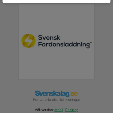
För
smarta
idrottsföreningar
Välj version:
Mobil
|
Desktop