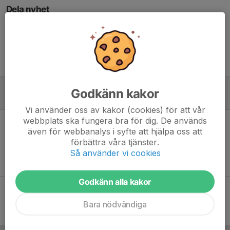
Dela nyhet
Tidigare nyheter
Gång SM 2023 17 juni i Rättvik
Godkänn kakor
19 jun 2023
0
Vi använder oss av kakor (cookies) för att vår
webbplats ska fungera bra för dig. De används
Start lista Gång -SM 17 juni 2023
även för webbanalys i syfte att hjälpa oss att
16 jun 2023
0
förbättra våra tjänster.
Så använder vi cookies
SM GÅNG 17 JUNI I RÄTTVIK
21 mar 2023
0
Godkänn alla kakor
Bara nödvändiga