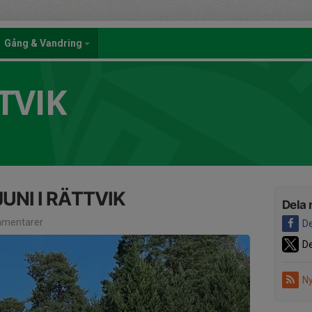
Gång & Vandring
TVIK
UNI I RÄTTVIK
Dela 
mentarer
De
De
Ny