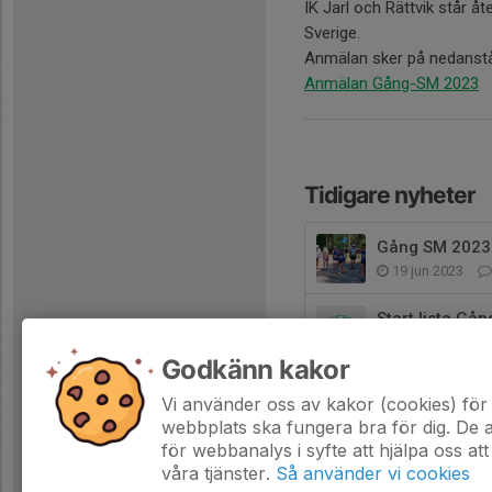
IK Jarl och Rättvik står åt
Sverige.
Anmälan sker på nedanstå
Anmälan Gång-SM 2023
Tidigare nyheter
Gång SM 2023 1
19 jun 2023
Start lista Gå
16 jun 2023
Godkänn kakor
SM GÅNG 17 J
Vi använder oss av kakor (cookies) för 
21 mar 2023
webbplats ska fungera bra för dig. De
för webbanalys i syfte att hjälpa oss att
våra tjänster.
Så använder vi cookies