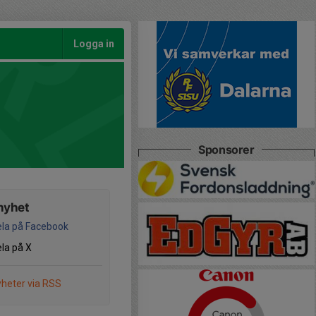
Logga in
Sponsorer
nyhet
la på Facebook
la på X
heter via RSS