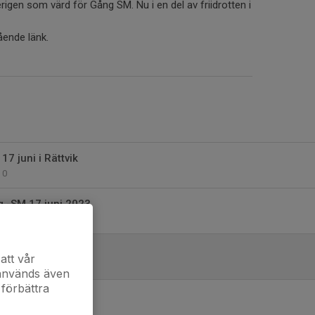
erigen som värd för Gång SM. Nu i en del av friidrotten i
ende länk.
7 juni i Rättvik
0
ng -SM 17 juni 2023
0
UNI I RÄTTVIK
att vår
0
 används även
 förbättra