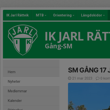
IK Jarl Rättvik
MTB
Orientering
Längdskidor
IK JARL RÄT
Gång-SM
SM GÅNG 17 J
Hem
21 mar 2023
0 kom
Nyheter
Medlemmar
Kalender