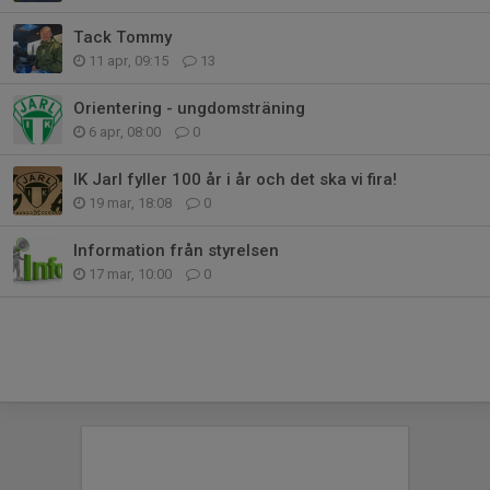
Tack Tommy
11 apr, 09:15
13
Orientering - ungdomsträning
6 apr, 08:00
0
IK Jarl fyller 100 år i år och det ska vi fira!
19 mar, 18:08
0
Information från styrelsen
17 mar, 10:00
0