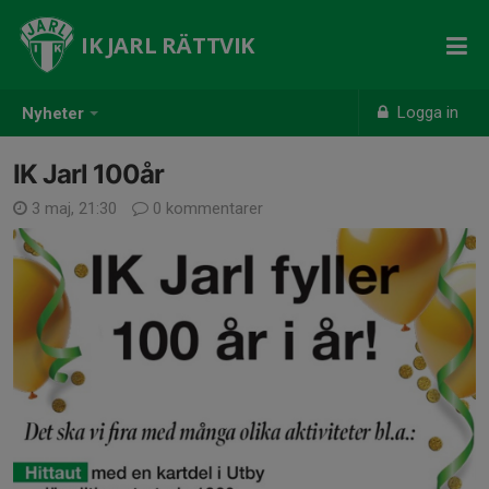
IK JARL RÄTTVIK
Logga in
Nyheter
IK Jarl 100år
3 maj, 21:30
0 kommentarer