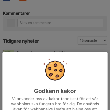
Kommentarer
Tidigare nyheter
Prova orientering - mån 13 juli
12 jul, 20:30
0
IK Jarl på tisdagskul
9 jul, 15:22
2
Populärt kartsläpp
Godkänn kakor
23 jun, 09:16
0
Vi använder oss av kakor (cookies) för att vår
Höstläger?
webbplats ska fungera bra för dig. De används
12 jun, 22:00
0
även för webbanalys i syfte att hjälpa oss att