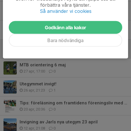
förbättra våra tjänster.
Hittaut, kartsläpp lördag 30 maj
Så använder vi cookies
28 maj, 21:42
0
Inställd arbetsdag 9 maj
Godkänn alla kakor
7 maj, 16:18
0
Bara nödvändiga
IK Jarl 100år
3 maj, 21:30
0
MTB orientering 6 maj
27 apr, 17:00
0
Utegymmet invigt!
26 apr, 21:23
1
Tips: föreläsning om framtidens föreningsliv med Johan von Essen
20 apr, 20:36
0
Invigning av Jarls nya utegym 23 april
12 apr, 21:08
0