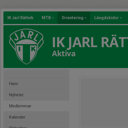
IK Jarl Rättvik
MTB
Orientering
Längdskidor
IK JARL RÄT
Aktiva
Hem
Nyheter
Medlemmar
Kalender