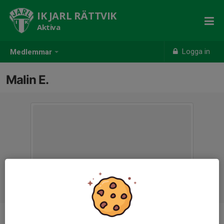
IK JARL RÄTTVIK
Aktiva
Logga in
Medlemmar
Malin E.
Ålder
39 år