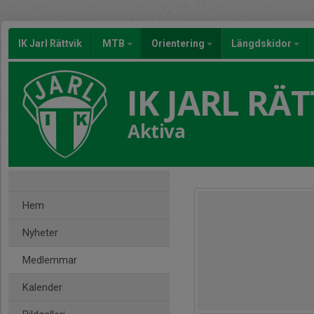
IK Jarl Rättvik
MTB
Orientering
Längdskidor
IK JARL RÄT
Aktiva
Hem
Nyheter
Medlemmar
Kalender