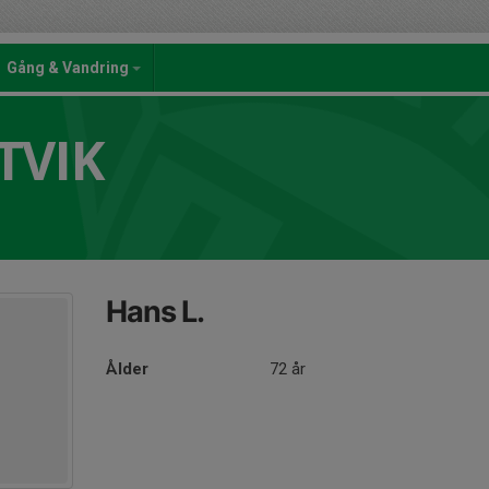
Gång & Vandring
TVIK
Hans L.
Ålder
72 år