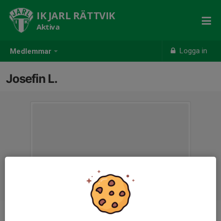
IK JARL RÄTTVIK
Aktiva
Logga in
Medlemmar
Josefin L.
Ålder
36 år