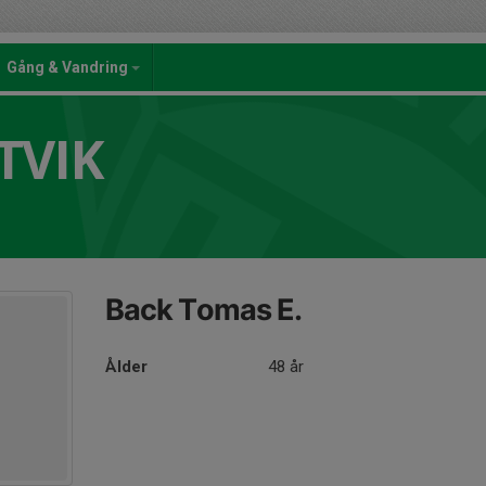
Gång & Vandring
TVIK
Back Tomas E.
Ålder
48 år