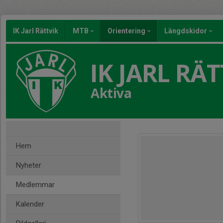
IK Jarl Rättvik
MTB
Orientering
Längdskidor
IK JARL RÄT
Aktiva
Hem
Nyheter
Medlemmar
Kalender