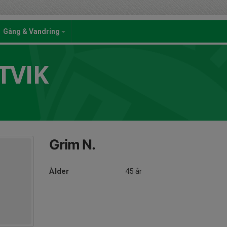
Gång & Vandring
TVIK
Grim N.
Ålder
45 år