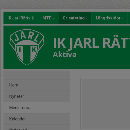
IK Jarl Rättvik
MTB
Orientering
Längdskidor
IK JARL RÄT
Aktiva
Hem
Nyheter
Medlemmar
Kalender