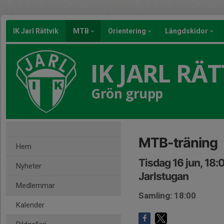
IK Jarl Rättvik
MTB
Orientering
Längdskidor
IK JARL RÄT
Grön grupp
MTB-träning
Hem
Tisdag 16 jun, 18:
Nyheter
Jarlstugan
Medlemmar
Samling: 18:00
Kalender