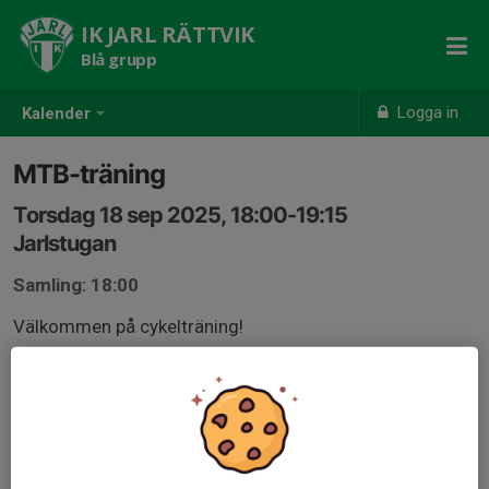
IK JARL RÄTTVIK
Blå grupp
Logga in
Kalender
MTB-träning
Torsdag 18 sep 2025, 18:00-19:15
Jarlstugan
Samling: 18:00
Välkommen på cykelträning!