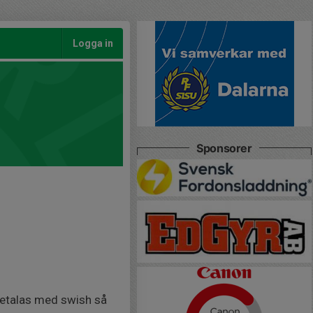
Logga in
Sponsorer
 betalas med swish så