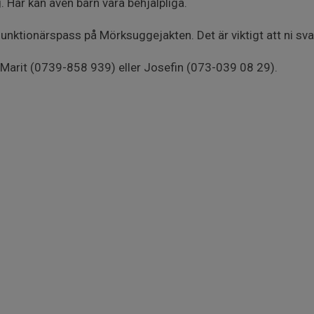
 Här kan även barn vara behjälpliga.
l funktionärspass på Mörksuggejakten. Det är viktigt att ni sva
a Marit (0739-858 939) eller Josefin (073-039 08 29).