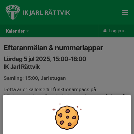
IK JARL RÄTTVIK
Logga in
Kalender
Efteranmälan & nummerlappar
Lördag 5 jul 2025, 15:00-18:00
IK Jarl Rättvik
Samling: 15:00, Jarlstugan
Detta är er kallelse till funktionärspass på
Mörksuggejakten. Det är viktigt att ni svarar på den, så
att vi vet att ni kommer.
Har ni frågor, kontakta Marit (0739-858 939) eller
Josefin (073-039 08 29).